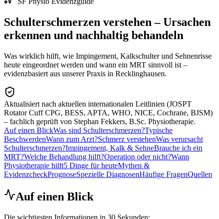
SF Physio Evidenzguide
Schulterschmerzen verstehen – Ursachen
erkennen und nachhaltig behandeln
Was wirklich hilft, wie Impingement, Kalkschulter und Sehnenrisse
heute eingeordnet werden und wann ein MRT sinnvoll ist –
evidenzbasiert aus unserer Praxis in Recklinghausen.
Aktualisiert nach aktuellen internationalen Leitlinien
(JOSPT
Rotator Cuff CPG, BESS, APTA, WHO, NICE, Cochrane, BJSM)
– fachlich geprüft von Stephan Fekkers, B.Sc. Physiotherapie.
Auf einen Blick
Was sind Schulterschmerzen?
Typische
Beschwerden
Wann zum Arzt?
Schmerz verstehen
Was verursacht
Schulterschmerzen?
Impingement, Kalk & Sehne
Brauche ich ein
MRT?
Welche Behandlung hilft?
Operation oder nicht?
Wann
Physiotherapie hilft
5 Dinge für heute
Mythen &
Evidenzcheck
Prognose
Spezielle Diagnosen
Häufige Fragen
Quellen
Auf einen Blick
Die wichtigsten Informationen in 30 Sekunden: