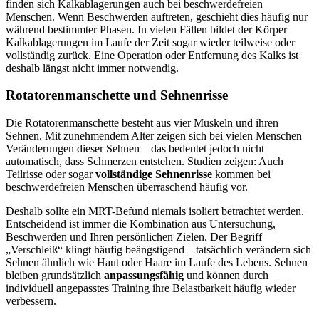
finden sich Kalkablagerungen auch bei beschwerdefreien
Menschen. Wenn Beschwerden auftreten, geschieht dies häufig nur
während bestimmter Phasen. In vielen Fällen bildet der Körper
Kalkablagerungen im Laufe der Zeit sogar wieder teilweise oder
vollständig zurück. Eine Operation oder Entfernung des Kalks ist
deshalb längst nicht immer notwendig.
Rotatorenmanschette und Sehnenrisse
Die Rotatorenmanschette besteht aus vier Muskeln und ihren
Sehnen. Mit zunehmendem Alter zeigen sich bei vielen Menschen
Veränderungen dieser Sehnen – das bedeutet jedoch nicht
automatisch, dass Schmerzen entstehen. Studien zeigen: Auch
Teilrisse oder sogar
vollständige Sehnenrisse
kommen bei
beschwerdefreien Menschen überraschend häufig vor.
Deshalb sollte ein MRT-Befund niemals isoliert betrachtet werden.
Entscheidend ist immer die Kombination aus Untersuchung,
Beschwerden und Ihren persönlichen Zielen. Der Begriff
„Verschleiß“ klingt häufig beängstigend – tatsächlich verändern sich
Sehnen ähnlich wie Haut oder Haare im Laufe des Lebens. Sehnen
bleiben grundsätzlich
anpassungsfähig
und können durch
individuell angepasstes Training ihre Belastbarkeit häufig wieder
verbessern.