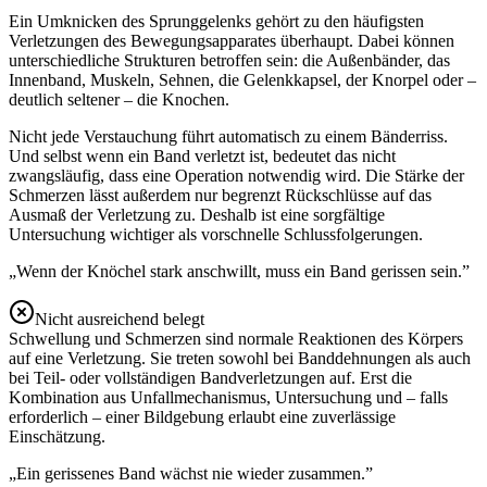
Ein Umknicken des Sprunggelenks gehört zu den häufigsten
Verletzungen des Bewegungsapparates überhaupt. Dabei können
unterschiedliche Strukturen betroffen sein: die Außenbänder, das
Innenband, Muskeln, Sehnen, die Gelenkkapsel, der Knorpel oder –
deutlich seltener – die Knochen.
Nicht jede Verstauchung führt automatisch zu einem Bänderriss.
Und selbst wenn ein Band verletzt ist, bedeutet das nicht
zwangsläufig, dass eine Operation notwendig wird. Die Stärke der
Schmerzen lässt außerdem nur begrenzt Rückschlüsse auf das
Ausmaß der Verletzung zu. Deshalb ist eine sorgfältige
Untersuchung wichtiger als vorschnelle Schlussfolgerungen.
„
Wenn der Knöchel stark anschwillt, muss ein Band gerissen sein.
”
Nicht ausreichend belegt
Schwellung und Schmerzen sind normale Reaktionen des Körpers
auf eine Verletzung. Sie treten sowohl bei Banddehnungen als auch
bei Teil- oder vollständigen Bandverletzungen auf. Erst die
Kombination aus Unfallmechanismus, Untersuchung und – falls
erforderlich – einer Bildgebung erlaubt eine zuverlässige
Einschätzung.
„
Ein gerissenes Band wächst nie wieder zusammen.
”