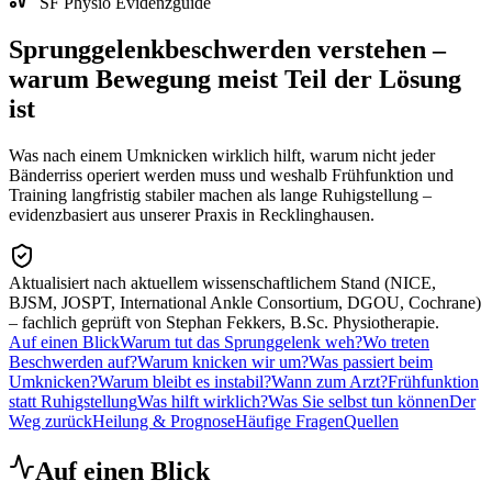
SF Physio Evidenzguide
Sprunggelenkbeschwerden verstehen –
warum Bewegung meist Teil der Lösung
ist
Was nach einem Umknicken wirklich hilft, warum nicht jeder
Bänderriss operiert werden muss und weshalb Frühfunktion und
Training langfristig stabiler machen als lange Ruhigstellung –
evidenzbasiert aus unserer Praxis in Recklinghausen.
Aktualisiert nach aktuellem wissenschaftlichem Stand
(NICE,
BJSM, JOSPT, International Ankle Consortium, DGOU, Cochrane)
– fachlich geprüft von Stephan Fekkers, B.Sc. Physiotherapie.
Auf einen Blick
Warum tut das Sprunggelenk weh?
Wo treten
Beschwerden auf?
Warum knicken wir um?
Was passiert beim
Umknicken?
Warum bleibt es instabil?
Wann zum Arzt?
Frühfunktion
statt Ruhigstellung
Was hilft wirklich?
Was Sie selbst tun können
Der
Weg zurück
Heilung & Prognose
Häufige Fragen
Quellen
Auf einen Blick