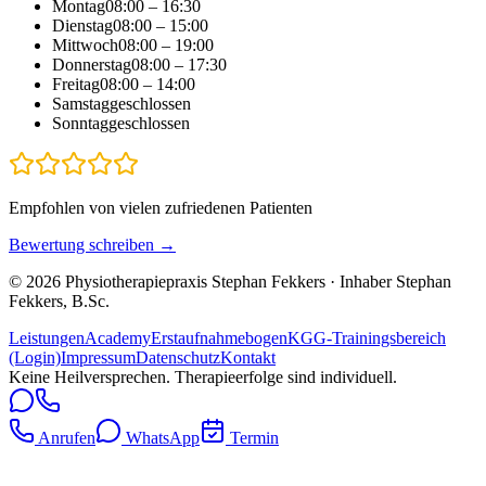
Montag
08:00 – 16:30
Dienstag
08:00 – 15:00
Mittwoch
08:00 – 19:00
Donnerstag
08:00 – 17:30
Freitag
08:00 – 14:00
Samstag
geschlossen
Sonntag
geschlossen
Empfohlen von vielen zufriedenen Patienten
Bewertung schreiben →
©
2026
Physiotherapiepraxis Stephan Fekkers
· Inhaber
Stephan
Fekkers
, B.Sc.
Leistungen
Academy
Erstaufnahmebogen
KGG-Trainingsbereich
(Login)
Impressum
Datenschutz
Kontakt
Keine Heilversprechen. Therapieerfolge sind individuell.
Anrufen
WhatsApp
Termin